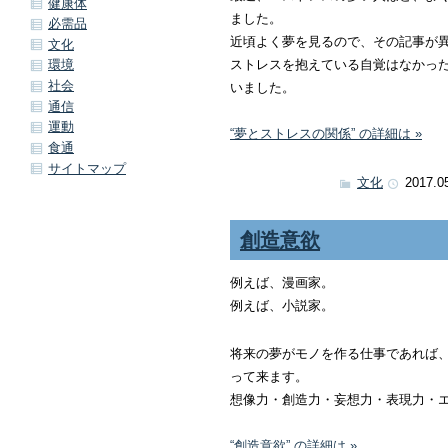
健康体
ました。
必需品
近頃よく夢を見るので、その記事が
文化
ストレスを抱えている自覚はなかっ
環境
社会
いました。
通信
運動
“夢とストレスの関係” の詳細は »
食通
サイトマップ
文化
2017.0
創造意欲
例えば、漫画家。
例えば、小説家。
将来の夢がモノを作る仕事であれば
って来ます。
想像力・創造力・妄想力・表現力・
“創造意欲” の詳細は »