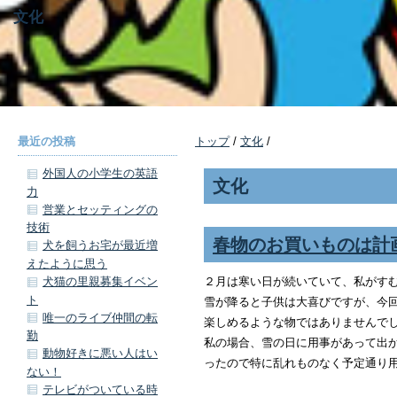
文化
最近の投稿
トップ
/
文化
/
外国人の小学生の英語
文化
力
営業とセッティングの
技術
春物のお買いものは計
犬を飼うお宅が最近増
えたように思う
２月は寒い日が続いていて、私がす
犬猫の里親募集イベン
ト
雪が降ると子供は大喜びですが、今
唯一のライブ仲間の転
楽しめるような物ではありませんで
勤
私の場合、雪の日に用事があって出
動物好きに悪い人はい
ったので特に乱れものなく予定通り
ない！
テレビがついている時