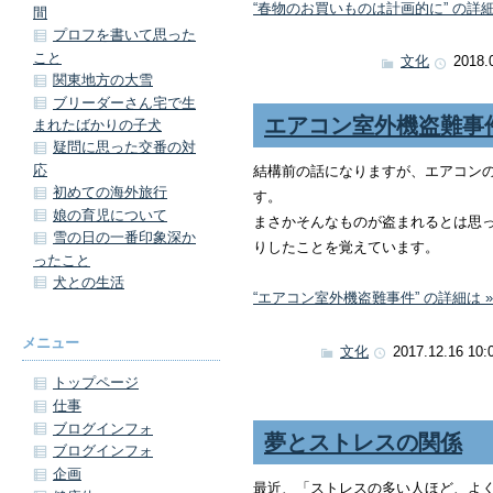
“春物のお買いものは計画的に” の詳細
間
プロフを書いて思った
こと
文化
2018.
関東地方の大雪
ブリーダーさん宅で生
エアコン室外機盗難事
まれたばかりの子犬
疑問に思った交番の対
応
結構前の話になりますが、エアコン
初めての海外旅行
す。
娘の育児について
まさかそんなものが盗まれるとは思
雪の日の一番印象深か
りしたことを覚えています。
ったこと
犬との生活
“エアコン室外機盗難事件” の詳細は »
メニュー
文化
2017.12.16 10:
トップページ
仕事
ブログインフォ
夢とストレスの関係
ブログインフォ
企画
最近、「ストレスの多い人ほど、よ