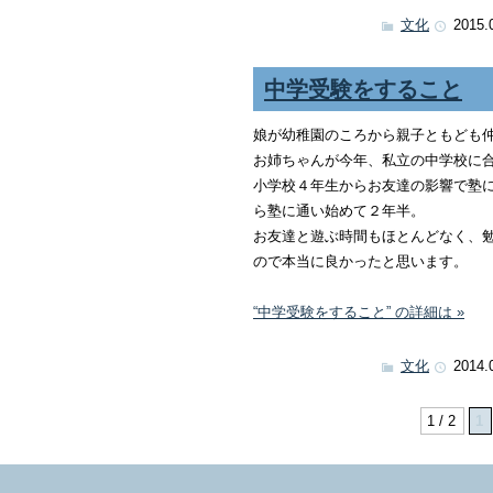
文化
2015.
中学受験をすること
娘が幼稚園のころから親子ともども
お姉ちゃんが今年、私立の中学校に
小学校４年生からお友達の影響で塾
ら塾に通い始めて２年半。
お友達と遊ぶ時間もほとんどなく、
ので本当に良かったと思います。
“中学受験をすること” の詳細は »
文化
2014.
1 / 2
1