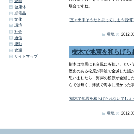
企画
場合ですね。
健康体
必需品
文化
“直ぐ出来そうだと思ってしまう習慣” 
環境
社会
環境
2012.0
通信
運動
食通
樹木で地震を和らげら
サイトマップ
樹木は地震にも台風にも強い、とい
歴史のある松原が津波で全滅した話
思いましたら、海岸の松原が全滅し
らでは無く、津波で海水に浸かった
“樹木で地震を和らげられないでしょうか
環境
2012.0