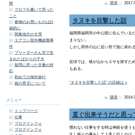
環境
2017.
間
プロフを書いて思った
こと
タヌキを目撃した話
春物のお買いものは計
画的に
福岡県福岡市の中心部に住んでいる
関東地方の大雪
まりない。
エアコン室外機盗難事
件
しかし郊外の山に近い所で急に表れ
ブリーダーさん宅で生
まれたばかりの子犬
近頃では、猿が山からエサを探すた
疑問に思った交番の対
もある。
応
初めての海外旅行
“タヌキを目撃した話” の詳細は »
娘の育児について
環境
2014.
メニュー
トップページ
直ぐ出来そうだと思っ
仕事
ブログインフォ
慣れない仕事をする時は神経を使う
ブログインフォ
久し振りの事をして上手く行くのは