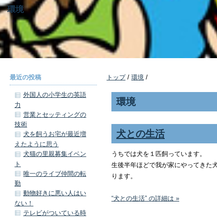
環境
最近の投稿
トップ
/
環境
/
外国人の小学生の英語
環境
力
営業とセッティングの
技術
犬との生活
犬を飼うお宅が最近増
えたように思う
うちでは犬を１匹飼っています。
犬猫の里親募集イベン
ト
生後半年ほどで我が家にやってきた
唯一のライブ仲間の転
ります。
勤
動物好きに悪い人はい
“犬との生活” の詳細は »
ない！
テレビがついている時