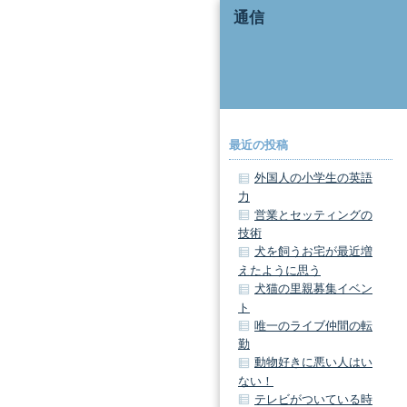
通信
最近の投稿
外国人の小学生の英語
力
営業とセッティングの
技術
犬を飼うお宅が最近増
えたように思う
犬猫の里親募集イベン
ト
唯一のライブ仲間の転
勤
動物好きに悪い人はい
ない！
テレビがついている時