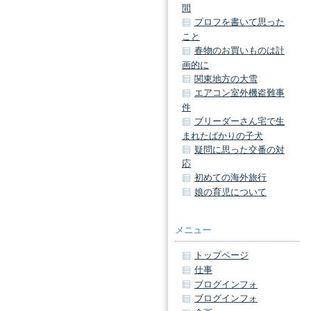
間
プロフを書いて思った
こと
春物のお買いものは計
画的に
関東地方の大雪
エアコン室外機盗難事
件
ブリーダーさん宅で生
まれたばかりの子犬
疑問に思った交番の対
応
初めての海外旅行
娘の育児について
メニュー
トップページ
仕事
ブログインフォ
ブログインフォ