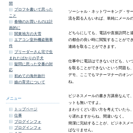
間
プロフを書いて思った
ソーシャル・ネットワーキング・サ
こと
流を図る人もいれば、単純にメール
春物のお買いものは計
画的に
どちらにしても、電話や直接訪問と
関東地方の大雪
の都合の良い時に閲覧することがで
エアコン室外機盗難事
件
連絡を取ることができます。
ブリーダーさん宅で生
まれたばかりの子犬
仕事中に電話はできないけども、い
疑問に思った交番の対
を取ることができないという問題も
応
デモ、ここでもマナーマナーのオン
初めての海外旅行
ね。
娘の育児について
ビジネスメールの書き方講座なんて
メニュー
ットも無いですよ。
トップページ
まわりくどい言い方を考えていたら
仕事
り遅れますからね、間違いなく。
ブログインフォ
簡潔に完結することが、ビジネスメ
ブログインフォ
ばなりません。