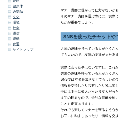
企画
健康体
マナー講師は儲かって仕方がないか
必需品
そのマナー講師を選ぶ際には、実際
文化
たかが重要でしょう。
環境
社会
通信
SNSを使ったチャットや
運動
食通
共通の趣味を持っている人がたくさん
サイトマップ
てもよいので、友達の友達がまた友
実際に会った事はないですし、これ
共通の趣味を持っている人がたくさ
SNSでは本名を出さなくてもよいの
情報を交換したり共有したり私は楽
中には本当に知人だったり友人だっ
文字の世界なので、余計な誤解を招
ことも正直あります。
それでも楽しくマナーを守るよう心
お互いに励ましあったり、情報を交