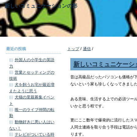
新しいコミュニケーションの形
最近の投稿
トップ
/
通信
/
外国人の小学生の英語
新しいコミュニケーシ
力
営業とセッティングの
昔は高級品だったパソコンも価格が
技術
ないという家も珍しくなってきまし
犬を飼うお宅が最近増
えたように思う
犬猫の里親募集イベン
ある意味、生活する上での必須ツー
ト
いかと思う程です。
唯一のライブ仲間の転
勤
更にここ数年で爆発的に流行したス
動物好きに悪い人はい
人同士連絡を取り合う手段は電話か
ない！
ります。
テレビがついている時