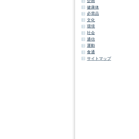
企画
健康体
必需品
文化
環境
社会
通信
運動
食通
サイトマップ