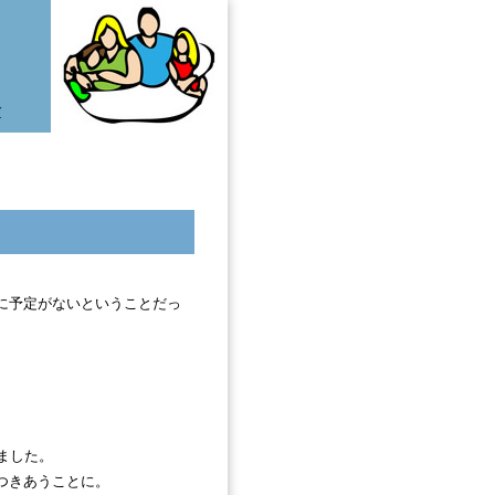
活
に予定がないということだっ
。
ました。
つきあうことに。