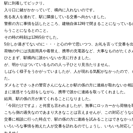
駅に到着してビックリ。
入り口に鍵がかかっていて、構内に入れないのです。
焦る友人を連れて、駅に隣接している交番へ向かいました。
警察の方に事情を話したところ、建物自体12時で閉まることになっている
らうことになるとのこと。
その時の時刻は12時5分でした。
5分しか過ぎてないのに・・・と心の中で思いつつ、お礼を言って交番を
荷物の中には洗面用具や着替え、携帯の充電器など、大事なものがたくさ
ひとまず、駅構内に誰かいないか見に行きました。
が、明かりはついているものの人っ子ひとり見当たりません。
しばらく様子をうかがっていましたが、人が現れる気配がなかったので、
た。
ダメもとでさっきの警官さんになんとか駅の係の方に連絡が取れないか相
まに迷惑そうな顔をしながら、携帯で誰かに連絡を取ってくれました。
結局、駅の係の方が来てくれることになりました。
「今回だけですよ」と何度も言われましたが、無事にロッカーから荷物を
こちら側の過失なのであまり大きなことは言えませんが、この対応どうな
交番に相談に行った時点で、駅の係の方に連絡を試みることはできなかっ
いろいろな事情を抱えた人が交番を訪れるのでしょうし、いちいち対応し
れません。