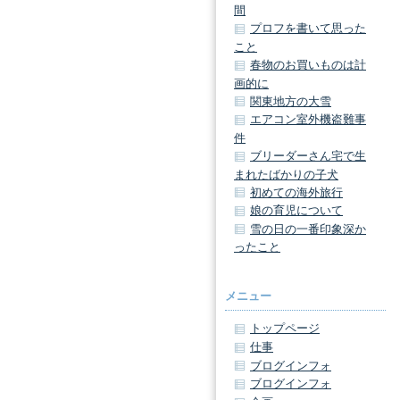
間
プロフを書いて思った
こと
春物のお買いものは計
画的に
関東地方の大雪
エアコン室外機盗難事
件
ブリーダーさん宅で生
まれたばかりの子犬
初めての海外旅行
娘の育児について
雪の日の一番印象深か
ったこと
メニュー
トップページ
仕事
ブログインフォ
ブログインフォ