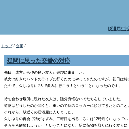
脱退屈生
トップ
/
企画
/
疑問に思った交番の対応
先日、遠方から仲の良い友人が遊びに来ました。
彼女は好きなバンドのライブに行くためにやってきたのですが、初日は特
たので、久しぶりに2人で飲みに行こう！ということになったのです。
待ち合わせ場所に現れた友人は、随分身軽ないでたちをしていました。
荷物はどうしたのか聞くと、重いので駅のロッカーに預けてきたとのこと
それから、駅近くの居酒屋に入りました。
久しぶりの再会で話がはずみ、二軒目を出るころには12時近くになってい
そろそろ解散しようか、ということになり、駅に荷物を取りに行く友人に