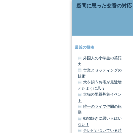
疑問に思った交番の対応
最近の投稿
外国人の小学生の英語
力
営業とセッティングの
技術
犬を飼うお宅が最近増
えたように思う
犬猫の里親募集イベン
ト
唯一のライブ仲間の転
勤
動物好きに悪い人はい
ない！
テレビがついている時