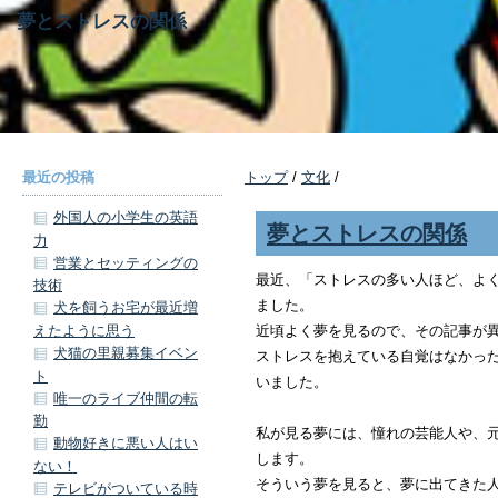
夢とストレスの関係
最近の投稿
トップ
/
文化
/
外国人の小学生の英語
夢とストレスの関係
力
営業とセッティングの
最近、「ストレスの多い人ほど、よ
技術
ました。
犬を飼うお宅が最近増
えたように思う
近頃よく夢を見るので、その記事が
犬猫の里親募集イベン
ストレスを抱えている自覚はなかっ
ト
いました。
唯一のライブ仲間の転
勤
私が見る夢には、憧れの芸能人や、
動物好きに悪い人はい
します。
ない！
そういう夢を見ると、夢に出てきた
テレビがついている時