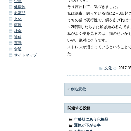
企画
そう言われて、気づきました。
健康体
必需品
私は深夜、飼っている猫に2～3回起
文化
うちの猫は夜行性で、餌をあげれば一
環境
～2時間したらまた騒ぎ始めるんです
社会
私がよく夢を見るのは、猫のせいか
通信
いや、絶対にそうです。
運動
ストレスが溜まっているということ
食通
た。
サイトマップ
文化
2017.0
«
創造意欲
関連する投稿
年齢肌にあう化粧品
運気が下がる事