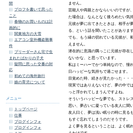
ません。
間
プロフを書いて思った
芸能人や両親とかならいいのですが
こと
た場合は、なんとなく後ろめたい気
春物のお買いものは計
元彼が夢に出てきたときは、相手が
画的に
る、という話を聞いたことがありま
関東地方の大雪
でも、もう縁の切れている元彼が、
エアコン室外機盗難事
えません。
件
潜在的に意識の隅っこに元彼が存在
ブリーダーさん宅で生
ないかな、と思っています。
まれたばかりの子犬
疑問に思った交番の対
私はミーハーでかつ単純なので、憧
応
日ハッピーな気持ちで過ごせます。
初めての海外旅行
目覚めた時、続きが見たかった・・
娘の育児について
現実ではありえないけど、夢の中で
っと浮かれてしまうんですよね。
メニュー
そういうハッピーな夢でも、ストレ
思い、夢占いに凝っている友人に聞
トップページ
友人曰く、夢は浅い眠りの時に見る
仕事
もすぐ忘れてしまうのだそうです。
ブログインフォ
よく夢を見るということは、よく眠
ブログインフォ
うわけです。