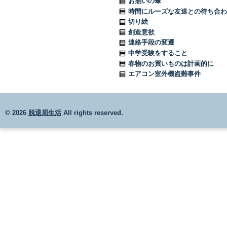
お揃いの傘
時間にルーズな友達との待ち合わ
切り絵
創造意欲
連絡手段の変遷
中学受験をすること
春物のお買いものは計画的に
エアコン室外機盗難事件
© 2026
脱退屈生活
All rights reserved.