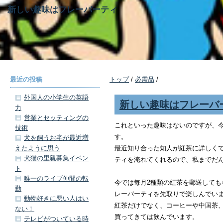
新しい趣味はフレーバーティ
最近の投稿
トップ
/
必需品
/
外国人の小学生の英語
新しい趣味はフレーバ
力
営業とセッティングの
これといった趣味はないのですが、
技術
す。
犬を飼うお宅が最近増
えたように思う
最近知り合った知人が紅茶に詳しく
犬猫の里親募集イベン
ティを淹れてくれるので、私までだ
ト
唯一のライブ仲間の転
今では毎月2種類の紅茶を郵送しても
勤
レーバーティを先取りで楽しんでい
動物好きに悪い人はい
紅茶だけでなく、コーヒーや中国茶
ない！
買ってきては飲んでいます。
テレビがついている時