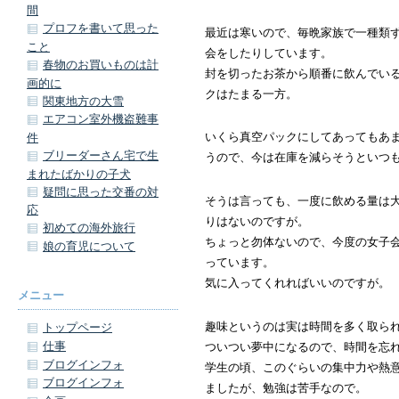
間
プロフを書いて思った
最近は寒いので、毎晩家族で一種類
こと
会をしたりしています。
春物のお買いものは計
封を切ったお茶から順番に飲んでい
画的に
クはたまる一方。
関東地方の大雪
エアコン室外機盗難事
いくら真空パックにしてあってもあ
件
ブリーダーさん宅で生
うので、今は在庫を減らそうといつ
まれたばかりの子犬
疑問に思った交番の対
そうは言っても、一度に飲める量は
応
りはないのですが。
初めての海外旅行
ちょっと勿体ないので、今度の女子
娘の育児について
っています。
気に入ってくれればいいのですが。
メニュー
趣味というのは実は時間を多く取ら
トップページ
仕事
ついつい夢中になるので、時間を忘
ブログインフォ
学生の頃、このぐらいの集中力や熱
ブログインフォ
ましたが、勉強は苦手なので。