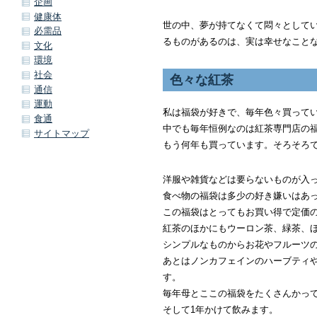
企画
健康体
世の中、夢が持てなくて悶々として
必需品
るものがあるのは、実は幸せなこと
文化
環境
社会
色々な紅茶
通信
運動
私は福袋が好きで、毎年色々買って
食通
中でも毎年恒例なのは紅茶専門店の
サイトマップ
もう何年も買っています。そろそろ
洋服や雑貨などは要らないものが入
食べ物の福袋は多少の好き嫌いはあ
この福袋はとってもお買い得で定価
紅茶のほかにもウーロン茶、緑茶、
シンプルなものからお花やフルーツ
あとはノンカフェインのハーブティ
す。
毎年母とここの福袋をたくさんかっ
そして1年かけて飲みます。