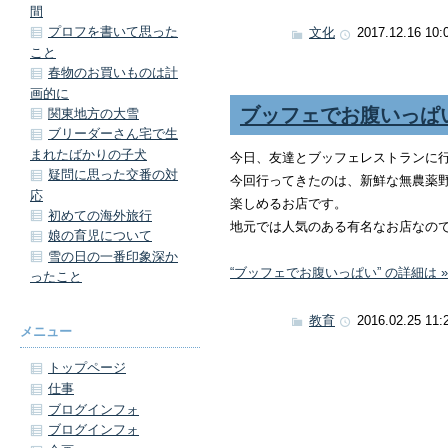
間
プロフを書いて思った
文化
2017.12.16 10:
こと
春物のお買いものは計
画的に
ブッフェでお腹いっぱ
関東地方の大雪
ブリーダーさん宅で生
まれたばかりの子犬
今日、友達とブッフェレストランに
疑問に思った交番の対
今回行ってきたのは、新鮮な無農薬
応
楽しめるお店です。
初めての海外旅行
地元では人気のある有名なお店なの
娘の育児について
雪の日の一番印象深か
“ブッフェでお腹いっぱい” の詳細は »
ったこと
教育
2016.02.25 11:
メニュー
トップページ
仕事
ブログインフォ
ブログインフォ