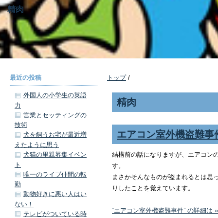
精肉
最近の投稿
トップ
/
外国人の小学生の英語
精肉
力
営業とセッティングの
技術
エアコン室外機盗難事
犬を飼うお宅が最近増
えたように思う
結構前の話になりますが、エアコン
犬猫の里親募集イベン
ト
す。
唯一のライブ仲間の転
まさかそんなものが盗まれるとは思
勤
りしたことを覚えています。
動物好きに悪い人はい
ない！
“エアコン室外機盗難事件” の詳細は »
テレビがついている時