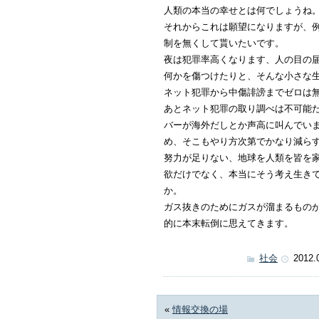
人類の本当の幸せとは何でしょうね
それからこれは願望になりますが、例
制を無くして貰いたいです。
夜は犯罪率高くなります、人の目の
何かを傷つけたりと、そんな小さな
ネット犯罪から中傷誹謗までゼロは
あとネット犯罪の取り調べは不可能
バーが海外だしとか声高に叫んでい
め、そこもやり方次第でかなり減ら
努力が足りない、地球を人類を皆を
欲だけでなく、本当にそう考え生き
か。
ガス抜きのためにガスが溜まるもの
的に本末転倒に思えてきます。
社会
2012.
«
情報交換の場