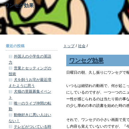
ワンセグ効果
最近の投稿
トップ
/
社会
/
外国人の小学生の英語
ワンセグ効果
力
営業とセッティングの
日曜日の朝、久し振りにワンセグで
技術
犬を飼うお宅が最近増
えたように思う
いつもは細切れの動画で、何が起こ
犬猫の里親募集イベン
にしているのですが、一つ一つのニ
ト
ー性が感じられるのは当たり前の事
唯一のライブ仲間の転
の少し厚めの本の読書を始めた時の
勤
動物好きに悪い人はい
それで、ワンセグの小さい画面で見
ない！
し内容も覚えていないのですが、『
テレビがついている時