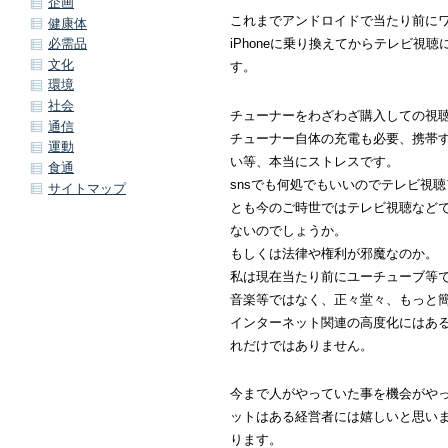
企画
これまでアンドロイドで当たり前に
健康体
iPhoneに乗り換えてからテレビ視
必需品
文化
す。
環境
社会
チューナーをわざわざ購入しての視
通信
チューナー自体の充電も必要、携帯
運動
い等、本当にストレスです。
食通
snsでも何処でもいいのでテレビ視
サイトマップ
とも今のご時世ではテレビ視聴など
ないのでしょうか。
もしくは法律や権利が邪魔なのか。
私は現在当たり前にユーチューブ等
音楽等ではなく、正々堂々、もっと
インターネット関連の高度化にはあ
れだけではありません。
今まで人がやっていた事を機会がや
ットはある経営者には嬉しいと思い
ります。