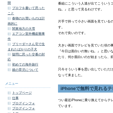
間
番組にこういう人達が出てこういう
プロフを書いて思った
ね。』と思って見るわけです。
こと
春物のお買いものは計
片手で持って小さい画面を見ている
画的に
す。
関東地方の大雪
それで良いのです。
エアコン室外機盗難事
件
ブリーダーさん宅で生
大きい画面でテレビを見ていた頃の
まれたばかりの子犬
『今日は面白いの無いね。』と思い
疑問に思った交番の対
たり、何か面白いのが始まったら、
応
初めての海外旅行
只今そういう事を思い出していただ
娘の育児について
なって来ました。
メニュー
iPhoneで無料で見れる
トップページ
仕事
つい最近iPhoneに乗り換えてから
ブログインフォ
ています。
ブログインフォ